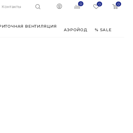
0
0
0
Контакты
РИТОЧНАЯ ВЕНТИЛЯЦИЯ
ФИЛЬ
АЭРОЙОД
% SALE