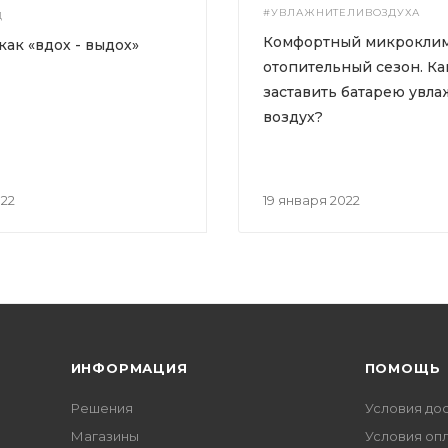
#УВЛАЖНИТЕЛИВОЗДУХА
Д
Комфортный микроклим
как «вдох - выдох»
отопительный сезон. Ка
заставить батарею увла
воздух?
022
19 января 2022
ИНФОРМАЦИЯ
ПОМОЩЬ
Решения
Условия до
Магазины
Условия оп