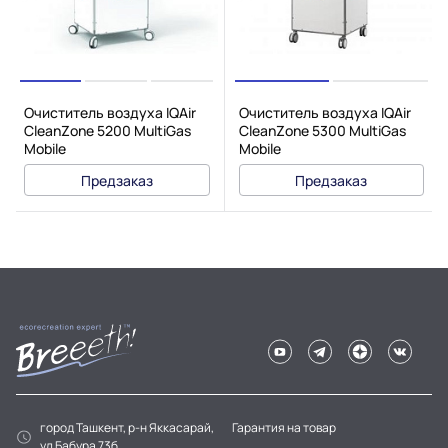
Очиститель воздуха IQAir
Очиститель воздуха IQAir
CleanZone 5200 MultiGas
CleanZone 5300 MultiGas
Mobile
Mobile
Предзаказ
Предзаказ
город Ташкент, р-н Яккасарай,
Гарантия на товар
ул Бабура 73б