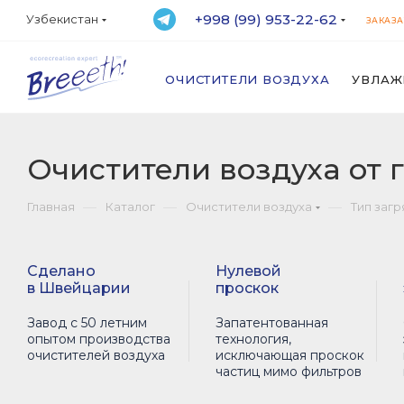
+998 (99) 953-22-62
Узбекистан
ЗАКАЗА
ОЧИСТИТЕЛИ ВОЗДУХА
УВЛАЖ
Очистители воздуха от 
—
—
—
Главная
Каталог
Очистители воздуха
Тип заг
Сделано
Нулевой
в Швейцарии
проскок
Завод с 50 летним
Запатентованная
опытом производства
технология,
очистителей воздуха
исключающая проскок
частиц мимо фильтров