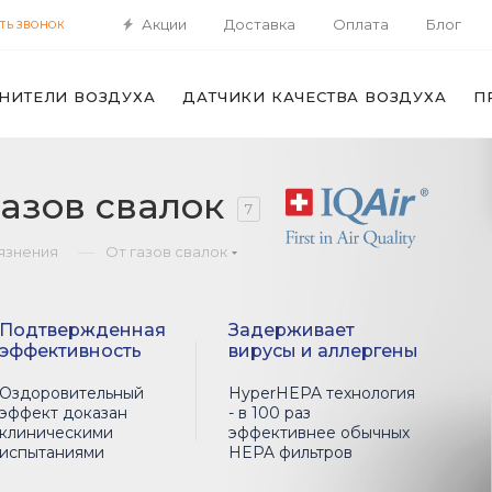
Акции
Доставка
Оплата
Блог
ТЬ ЗВОНОК
НИТЕЛИ ВОЗДУХА
ДАТЧИКИ КАЧЕСТВА ВОЗДУХА
П
газов свалок
7
—
рязнения
От газов свалок
Подтвержденная
Задерживает
эффективность
вирусы и аллергены
Оздоровительный
HyperHEPA технология
эффект доказан
- в 100 раз
клиническими
эффективнее обычных
испытаниями
HEPA фильтров