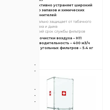
Эффективно устраняет широкий
русов,
спектр запахов и химических
 запахов
загрязнителей
ка
Идеально защищает от табачного
запаха и дыма
измы
Долгий срок службы фильтров
р
Класс очистки воздуха – H11
Производительность – 400 м3/ч
3
Масса угольных фильтров – 5.4 кг
2.5 кг.