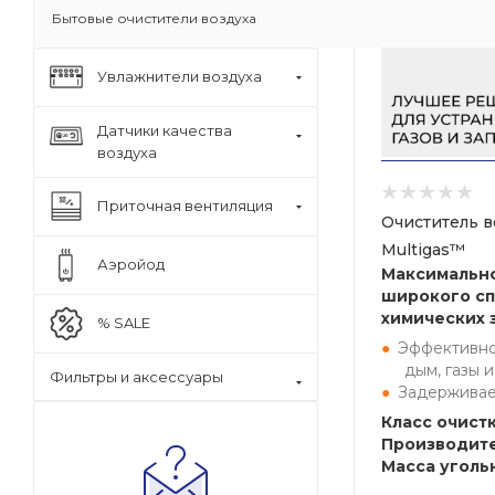
Бытовые очистители воздуха
Увлажнители воздуха
Датчики качества
воздуха
Приточная вентиляция
Очиститель в
Multigas™
Аэройод
Максимальн
широкого сп
химических 
% SALE
Эффективно
дым, газы и
Фильтры и аксессуары
Задерживае
Класс очистк
Производите
Масса угольн