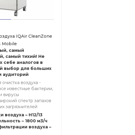
оздуха IQAir CleanZone
s Mobile
ый, самый
, самый тихий! Не
х себе аналогов в
й выбор для больших
и аудиторий
 очистка воздуха -
все известные бактерии,
и вирусы
широкий спектр запахов
их загрязнителей
и воздуха – H12/13
льность – 1800 м3/ч
фильтрации воздуха –