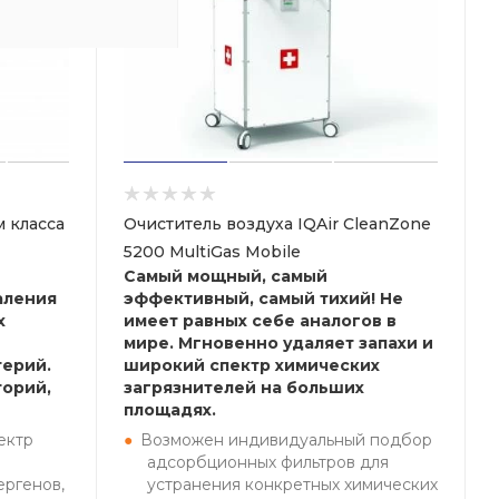
 класса
Очиститель воздуха IQAir CleanZone
5200 MultiGas Mobile
Самый мощный, самый
аления
эффективный, самый тихий! Не
х
имеет равных себе аналогов в
мире. Мгновенно удаляет запахи и
терий.
широкий спектр химических
торий,
загрязнителей на больших
площадях.
ектр
Возможен индивидуальный подбор
адсорбционных фильтров для
ергенов,
устранения конкретных химических