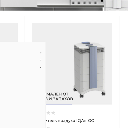
здуха
Очиститель воздуха IQAir GC
MultiGas