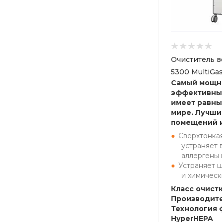
Очиститель в
5300 MultiGa
Самый мощн
эффективный
имеет равны
мире. Лучши
помещений 
Сверхтонкая
устраняет 
аллергены 
Устраняет 
и химическ
Класс очистк
Производите
Технология 
HyperHEPA