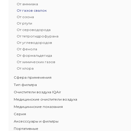
От аммиака
Бестселлер 
От газов свалок
HealthPro
От озона
Доказанная
От ртути
Задерживае
От сероводорода
бактерии, 
От тетрогидрофурана
Защита от з
От углеводородов
загрязните
От фенола
Класс очистк
От формальдегида
Масса угольн
От химических газов
От хлора
Сфера применения
Тип фильтра
Очистители воздуха IQAir
Медицинские очистители воздуха
Медициннские показания
Серия
Аксесссуары и фильтры
Портативные