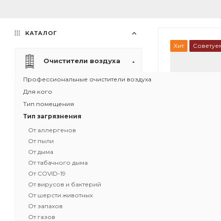
КАТАЛОГ
Хит
Советуе
Очистители воздуха
Профессиональные очистители воздуха
Для кого
Тип помещения
Тип загрязнения
От аллергенов
От пыли
От дыма
От табачного дыма
От COVID-19
От вирусов и бактерий
1
От шерсти животных
От запахов
Рециркуляци
От газов
воздуха IQAir