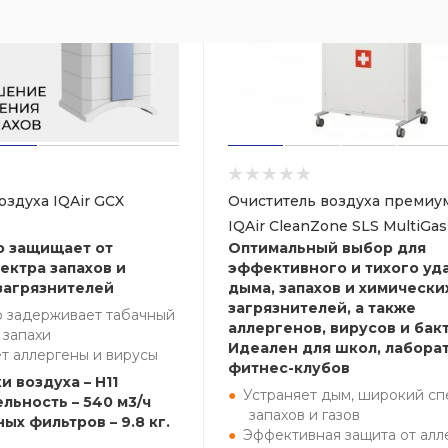
оздуха IQAir GCX
Очиститель воздуха премиум
IQAir CleanZone SLS MultiGas
о защищает от
Оптимальный выбор для
ектра запахов и
эффективного и тихого уд
загрязнителей
дыма, запахов и химически
загрязнителей, а также
 задерживает табачный
аллергенов, вирусов и бак
 запахи
Идеален для школ, лабора
т аллергены и вирусы
фитнес-клубов
и воздуха – H11
Устраняет дым, широкий сп
льность – 540 м3/ч
запахов и газов
ых фильтров – 9.8 кг.
Эффективная защита от алл