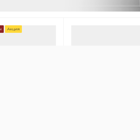
м
Акция
00
онный очиститель
Медицинский очиститель во
 HealthPro 250
IQAir Cleanroom 250