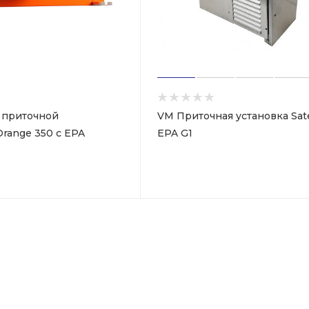
 приточной
VM Приточная установка Satel
range 350 с EPA
EPA G1