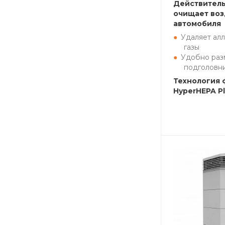
Действител
очищает воз
автомобиля
Удаляет алл
газы
Удобно раз
подголовн
Технология 
HyperHEPA P