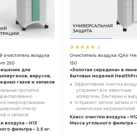
3
 очиститель воздуха
Очиститель воздуха IQAir He
oom 250
150
решение для
«Золотая середина» в лин
аллергенов, вирусов,
бытовых моделей HealthPr
едных газов и запахов
Эффективная очистка возду
иальная пропитка
устраняет все известные
арантированно
аллергены, бактерии и вир
все микроорганизмы
Устраняет легкие запахи и 
 широкий спектр
химических загрязнителей
зов и запахов
Класс очистки воздуха – H12
и воздуха – H13
Масса угольного фильтра – 
ого фильтра – 2.5 кг.