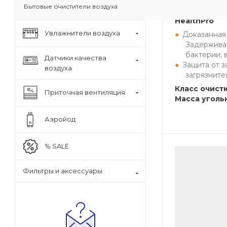
Бытовые очистители воздуха
Бестселлер 
HealthPro
Увлажнители воздуха
Доказанная
Задерживае
бактерии, 
Датчики качества
Защита от з
воздуха
загрязните
Класс очистк
Приточная вентиляция
Масса угольн
Аэройод
% SALE
Фильтры и аксессуары