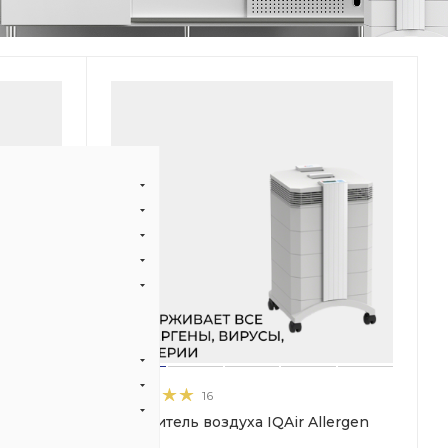
16
здуха
Очиститель воздуха IQAir Allergen
100