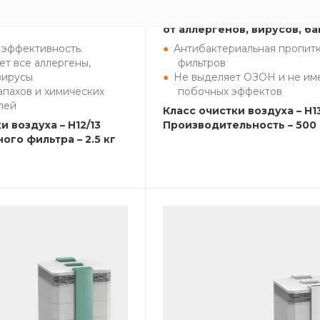
в линейке моделей
Сверхтонкая фильтрация в
от аллергенов, вирусов, б
 эффективность.
Антибактериальная пропит
т все аллергены,
фильтров
вирусы
Не выделяет ОЗОН и не им
апахов и химических
побочных эффектов
лей
Класс очистки воздуха – H1
и воздуха – H12/13
Производительность – 500 
ого фильтра – 2.5 кг