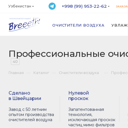
+998 (99) 953-22-62
Узбекистан
ЗАКАЗА
ОЧИСТИТЕЛИ ВОЗДУХА
УВЛАЖ
Профессиональные очис
40
—
—
—
Главная
Каталог
Очистители воздуха
Професс
Сделано
Нулевой
в Швейцарии
проскок
Завод с 50 летним
Запатентованная
опытом производства
технология,
очистителей воздуха
исключающая проскок
частиц мимо фильтров