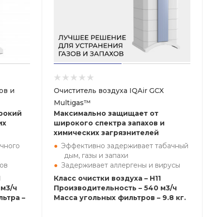
ов и
Очиститель воздуха IQAir GCX
Multigas™
рокий
Максимально защищает от
их
широкого спектра запахов и
химических загрязнителей
чного
Эффективно задерживает табачный
дым, газы и запахи
ов
Задерживает аллергены и вирусы
1
Класс очистки воздуха – H11
м3/ч
Производительность – 540 м3/ч
ьтра –
Масса угольных фильтров – 9.8 кг.