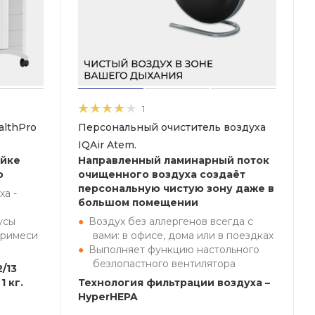
1
althPro
Персональный очиститель воздуха
IQAir Atem.
ейке
Направленный ламинарный поток
o
очищенного воздуха создаёт
персональную чистую зону даже в
ха -
большом помещении
усы
Воздух без аллергенов всегда с
примеси
вами: в офисе, дома или в поездках
Выполняет функцию настольного
безлопастного вентилятора
/13
1 кг.
Технология фильтрации воздуха –
HyperHEPA