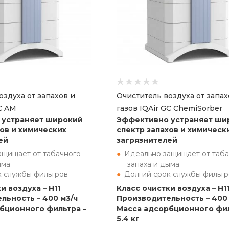
оздуха от запахов и
Очиститель воздуха от запах
GC AM
газов IQAir GC ChemiSorber
 устраняет широкий
Эффективно устраняет ши
хов и химических
спектр запахов и химическ
ей
загрязнителей
ащищает от табачного
Идеально защищает от таба
ыма
запаха и дыма
к службы фильтров
Долгий срок службы фильтр
и воздуха – H11
Класс очистки воздуха – H1
льность – 400 м3/ч
Производительность – 400 
бционного фильтра –
Масса адсорбционного фил
5.4 кг