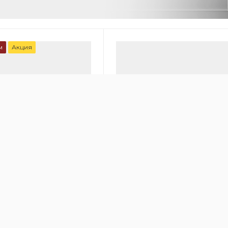
м
Акция
00
онный очиститель
Медицинский очиститель во
 HealthPro 250
IQAir Cleanroom 100