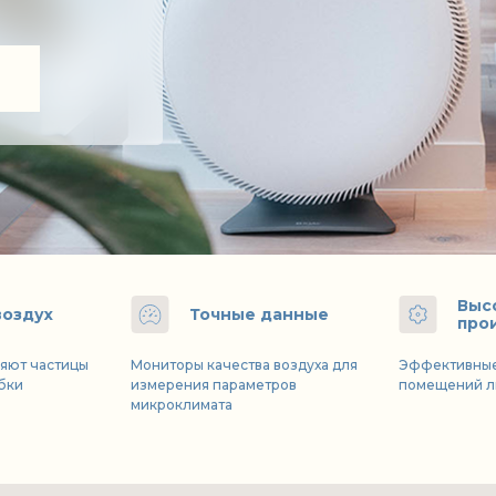
Выс
воздух
Точные данные
про
яют частицы
Мониторы качества воздуха для
Эффективные
ибки
измерения параметров
помещений л
микроклимата