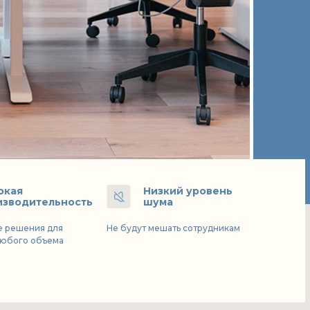
окая
Низкий уровень
изводительность
шума
 решения для
Не будут мешать сотрудникам
юбого объема