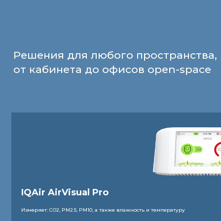
Решения для любого пространства,
от кабинета до офисов open-space
IQAir AirVisual Pro
Измеряет: CO2, PM2.5, PM10, а также влажность и температуру