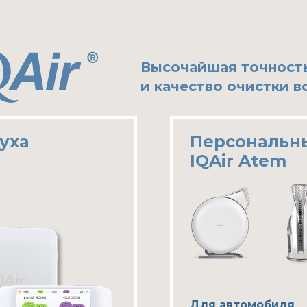
Высочайшая точност
и качество очистки в
уха
Персональны
IQAir Atem
Для автомобиля