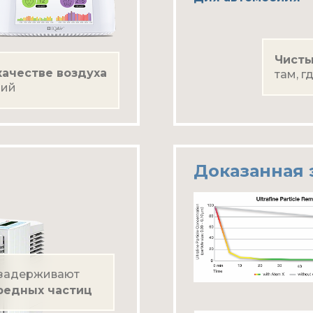
Чисты
ачестве воздуха
там, 
ний
Доказанная
задерживают
редных частиц