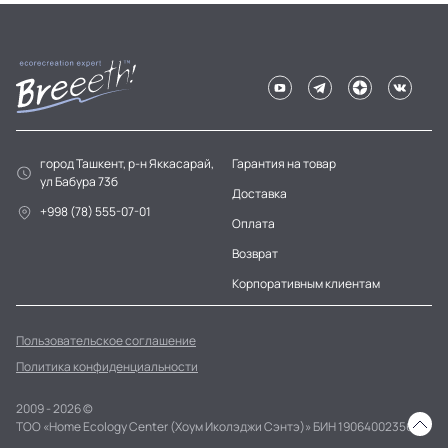
город Ташкент, р-н Яккасарай,
Гарантия на товар
ул Бабура 73б
Доставка
+998 (78) 555-07-01
Оплата
Возврат
Корпоративным клиентам
Пользовательское соглашение
Политика конфиденциальности
2009 - 2026 ©
ТОО «Home Ecology Center (Хоум Иколэджи Сэнтэ)» БИН 190640023562