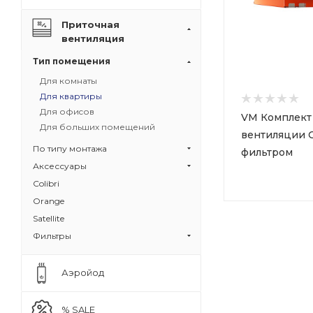
Приточная
вентиляция
Тип помещения
Для комнаты
Для квартиры
Для офиcов
VM Комплект
Для больших помещений
вентиляции O
По типу монтажа
фильтром
Аксессуары
Colibri
Orange
Satellite
Фильтры
Аэройод
% SALE