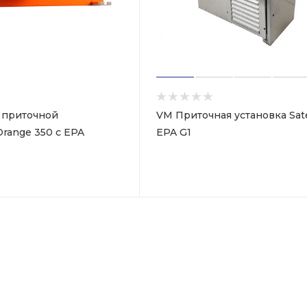
 приточной
VM Приточная установка Satel
range 350 с EPA
EPA G1