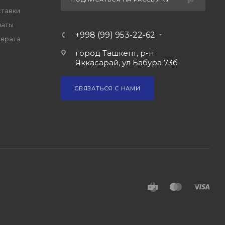
ставки
латы
+998 (99) 953-22-62
зврата
город Ташкент, р-н
Яккасарай, ул Бабура 73б
СВЯЗАТЬСЯ С НАМИ