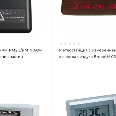
0-PM PM2.5/PM10 AQM
Метеостанция с измерение
тчик частиц
качества воздуха Breeeth! 03