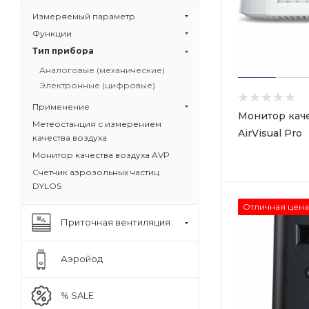
Измеряемый параметр
Функции
Тип прибора
Аналоговые (механические)
Электронные (цифровые)
Применение
Монитор каче
Метеостанция с измерением
AirVisual Pro
качества воздуха
Монитор качества воздуха AVP
Счетчик аэрозольных частиц
DYLOS
Отличная цена
Приточная вентиляция
Аэройод
% SALE