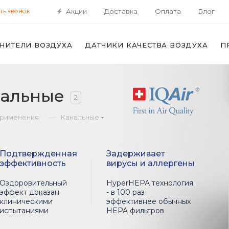
Акции
Доставка
Оплата
Блог
ТЬ ЗВОНОК
НИТЕЛИ ВОЗДУХА
ДАТЧИКИ КАЧЕСТВА ВОЗДУХА
П
нальные
2
—
применения
Канальные
Подтвержденная
Задерживает
эффективность
вирусы и аллергены
Оздоровительный
HyperHEPA технология
эффект доказан
- в 100 раз
клиническими
эффективнее обычных
испытаниями
HEPA фильтров