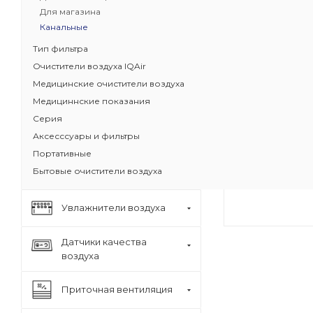
Для магазина
Встраиваетс
Канальные
вентиляции 
взвешенных 
Тип фильтра
аллергенов,
Очистители воздуха IQAir
Низкое соп
Медицинские очистители воздуха
потоку
Медициннские показания
Срок службы
года
Серия
Рассчитан на
Аксесссуары и фильтры
Класс очистк
Портативные
Площадь фи
Бытовые очистители воздуха
материала – 
Увлажнители воздуха
Датчики качества
воздуха
Приточная вентиляция