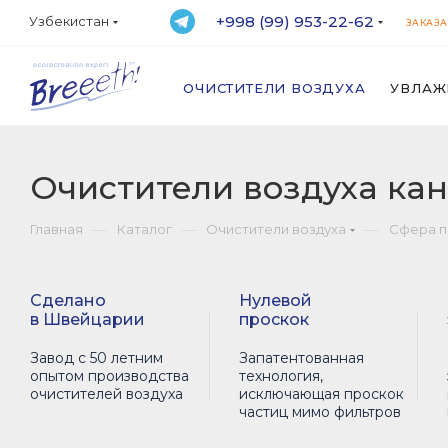
+998 (99) 953-22-62
Узбекистан
ЗАКАЗА
ОЧИСТИТЕЛИ ВОЗДУХА
УВЛАЖ
Очистители воздуха ка
—
—
—
Главная
Каталог
Очистители воздуха
Сфера 
Сделано
Нулевой
в Швейцарии
проскок
Завод с 50 летним
Запатентованная
опытом производства
технология,
очистителей воздуха
исключающая проскок
частиц мимо фильтров