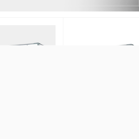
ьтр IQAir Perfect 16
Канальный фильтр IQAir Perf
ID-2530