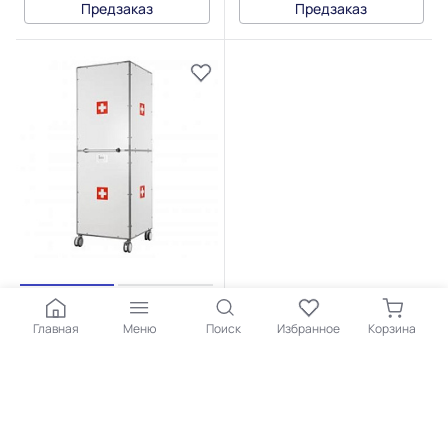
Предзаказ
Предзаказ
Очиститель воздуха IQAir
Главная
Меню
Поиск
Избранное
Корзина
CleanZone 5300 MultiGas
Mobile
Предзаказ