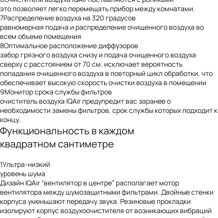
это позволяет легко перемещать прибор между комнатами.
7
Распределение воздуха на 320 градусов
равномерная подача и распределение очищенного воздуха во
всем объеме помещения
8
Оптимальное расположение диффузоров
забор грязного воздуха снизу и подача очищенного воздуха
сверху с расстоянием от 70 см. исключает вероятность
попадания очищенного воздуха в повторный цикл обработки, что
обеспечивает высокую скорость очистки воздуха в помещении
9
Монитор срока службы фильтров
очиститель воздуха IQAir предупредит вас заранее о
необходимости замены фильтров, срок службы которых подходит к
концу.
Функциональность
в каждом
квадратном сантиметре
1
Ультра-низкий
уровень шума
Дизайн IQAir “вентилятор в центре” располагает мотор
вентилятора между шумозащитными фильтрами. Двойные стенки
корпуса уменьшают передачу звука. Резиновые прокладки
изолируют корпус воздухоочистителя от возникающих вибраций