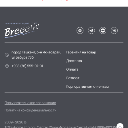
город Ташкент, р-н Яккасарай,
Гарантия на товар
ул Бабура 73б
Доставка
+998 (78) 555-07-01
Оплата
Возврат
Корпоративным клиентам
Пользовательское соглашение
Политика конфиденциальности
2009 - 2026 ©
ТОО «Home Ecology Center (Хоум Иколэджи Сэнтэ)» БИН 190640023562