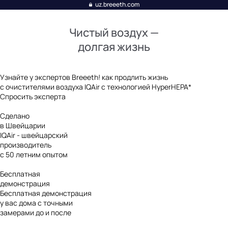
uz.breeeth.com
Чистый воздух —
долгая жизнь
Узнайте у экспертов Breeeth! как продлить жизнь
с очистителями воздуха IQAir с технологией
HyperHEPA*
Спросить эксперта
Сделано
в Швейцарии
IQAir - швейцарский
производитель
с 50 летним опытом
Бесплатная
демонстрация
Бесплатная демонстрация
у вас дома с точными
замерами до и после