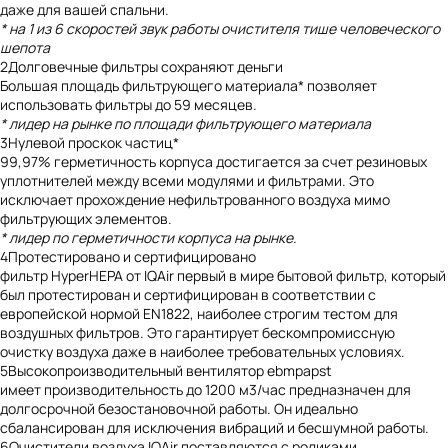
даже для вашей спальни.
* на 1 из 6 скоростей звук работы очистителя тише человеческого
шепота
2
Долговечные фильтры сохраняют деньги
Большая площадь фильтрующего материала* позволяет
использовать фильтры до 59 месяцев.
* лидер на рынке по площади фильтрующего материала
3
Нулевой проскок частиц*
99,97% герметичность корпуса достигается за счет резиновых
уплотнителей между всеми модулями и фильтрами. Это
исключает прохождение нефильтрованного воздуха мимо
фильтрующих элементов.
* лидер по герметичности корпуса на рынке.
4
Протестировано и сертифицировано
фильтр HyperHEPA от IQAir первый в мире бытовой фильтр, который
был протестирован и сертифицирован в соответствии с
европейской нормой EN1822, наиболее строгим тестом для
воздушных фильтров. Это гарантирует бескомпромиссную
очистку воздуха даже в наиболее требовательных условиях.
5
Высокопроизводительный вентилятор ebmpapst
имеет производительность до 1200 м3/час предназначен для
долгосрочной безостановочной работы. Он идеально
сбалансирован для исключения вибраций и бесшумной работы.
6
Очистители воздуха IQAir поставляются с роликами