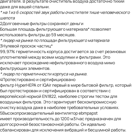
двигателя. В результате очиститель воздуха достаточно тихий
даже для вашей спальни.
* на 1 из 6 скоростей звук работы очистителя тише человеческого
шепота
2
Долговечные фильтры сохраняют деньги
Большая площадь фильтрующего материала* позволяет
использовать фильтры до 59 месяцев.
* лидер на рынке по площади фильтрующего материала
3
Нулевой проскок частиц*
99,97% герметичность корпуса достигается за счет резиновых
уплотнителей между всеми модулями и фильтрами. Это
исключает прохождение нефильтрованного воздуха мимо
фильтрующих элементов.
* лидер по герметичности корпуса на рынке.
4
Протестировано и сертифицировано
фильтр HyperHEPA от IQAir первый в мире бытовой фильтр, который
был протестирован и сертифицирован в соответствии с
европейской нормой EN1822, наиболее строгим тестом для
воздушных фильтров. Это гарантирует бескомпромиссную
очистку воздуха даже в наиболее требовательных условиях.
5
Высокопроизводительный вентилятор ebmpapst
имеет производительность до 1200 м3/час предназначен для
долгосрочной безостановочной работы. Он идеально
сбалансирован для исключения вибраций и бесшумной работы.